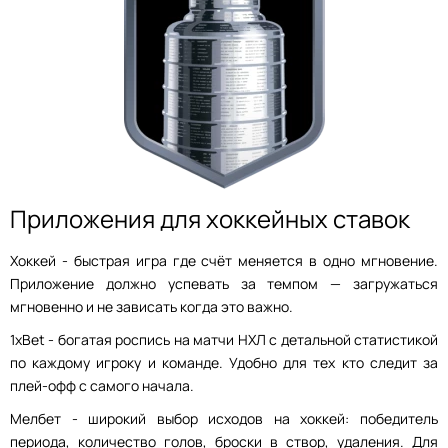
Приложения для хоккейных ставок
Хоккей - быстрая игра где счёт меняется в одно мгновение.
Приложение должно успевать за темпом — загружаться
мгновенно и не зависать когда это важно.
1xBet - богатая роспись на матчи НХЛ с детальной статистикой
по каждому игроку и команде. Удобно для тех кто следит за
плей-офф с самого начала.
Мелбет - широкий выбор исходов на хоккей: победитель
периода, количество голов, броски в створ, удаления. Для