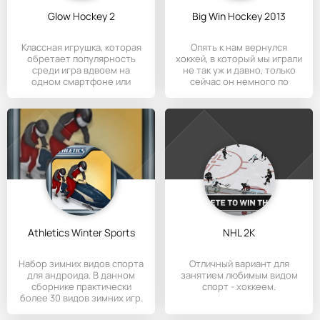
Glow Hockey 2
Big Win Hockey 2013
Классная игрушка, которая
Опять к нам вернулся
обретает популярность
хоккей, в который мы играли
среди игра вдвоем на
не так уж и давно, только
одном смартфоне или
сейчас он немного по
планшете.
Athletics Winter Sports
NHL 2K
Набор зимних видов спорта
Отличный вариант для
для андроида. В данном
занятием любимым видом
сборнике практически
спорт - хоккеем.
более 30 видов зимних игр.