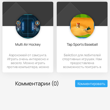
Multi Air Hockey
Tap Sports Baseball
Аэрохоккей от самсунга.
Бейсбол для любителей
Играть очень интересно и
спортивных игрушек. Нам
весело. Можно играть
предоставлена
против компьютера, можно
возможность поиграть в
эту
Комментарии (0)
Комментировать