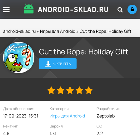
android-sklad.ru
»
Игры для Android
» Cut the Rope: Holiday Gift
Cut the Rope: Holiday Gift
Скачать
Дата обновления
Категория
Разработчик
17-09-2023, 15:31
Игры для Android
Zeptolab
Рейтинг
Версия
ОС
4.8
1.7.1
2.2