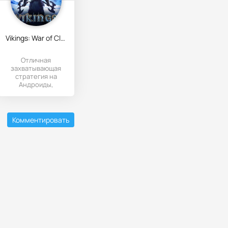
Vikings: War of Clans
Отличная
захватывающая
стратегия на
Андроиды,
сочетающая в
себе лучшие
элементы жанра.
Комментировать