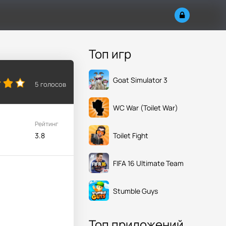
Топ игр
Goat Simulator 3
5
голосов
WC War (Toilet War)
Рейтинг
Toilet Fight
3.8
FIFA 16 Ultimate Team
Stumble Guys
Топ приложений