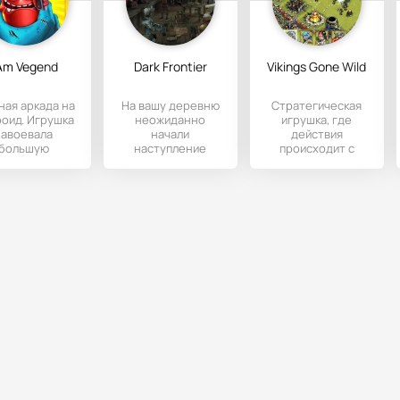
 Am Vegend
Dark Frontier
Vikings Gone Wild
ная аркада на
На вашу деревню
Стратегическая
оид. Игрушка
неожиданно
игрушка, где
завоевала
начали
действия
большую
наступление
происходит с
пулярность,
толпы гоблинов,
древними
годаря юмору
скелетов, пауков и
викингами.
интересному
прочей нечести.
Наступайте на
деревни,