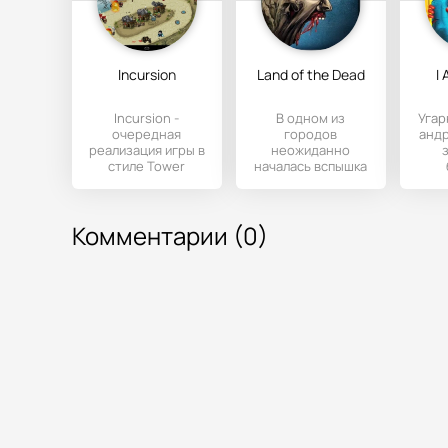
Incursion
Land of the Dead
I
Incursion -
В одном из
Угар
очередная
городов
андр
реализация игры в
неожиданно
стиле Tower
началась вспышка
Defense или как
одной инфекции
по
говорят Защита
поражающей все
бла
Башен. На ваши
живое вокруг.
и 
Комментарии (0)