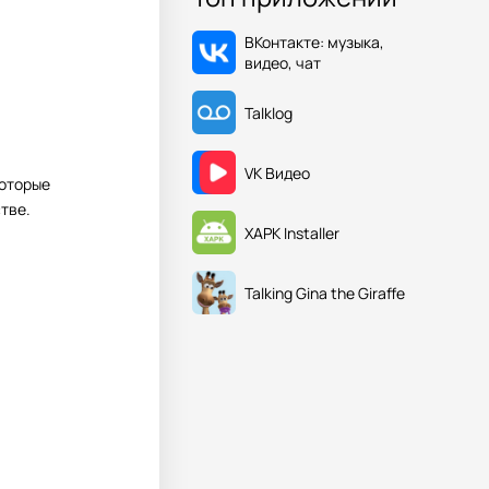
ВКонтакте: музыка,
видео, чат
Talklog
VK Видео
которые
тве.
XAPK Installer
Talking Gina the Giraffe