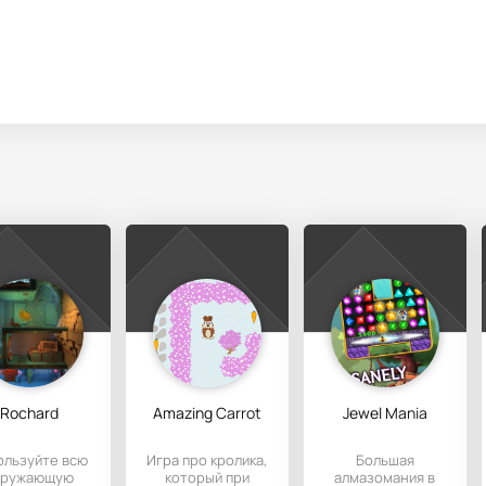
Rochard
Amazing Carrot
Jewel Mania
ользуйте всю
Игра про кролика,
Большая
кружающую
который при
алмазомания в