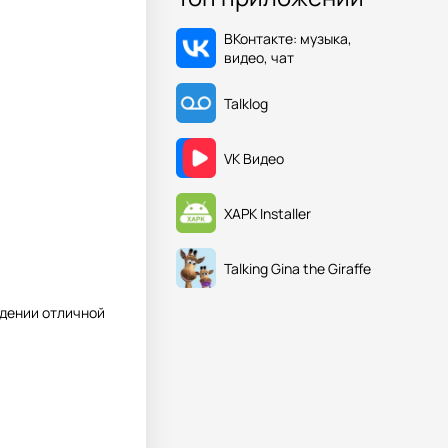
ВКонтакте: музыка,
видео, чат
Talklog
VK Видео
XAPK Installer
Talking Gina the Giraffe
ждении отличной