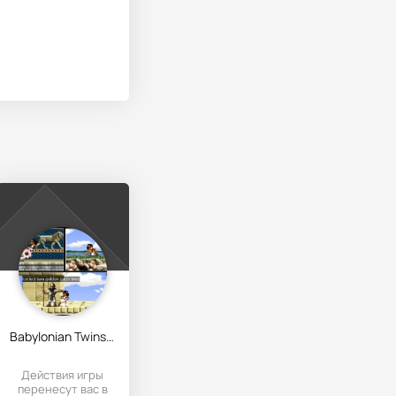
Babylonian Twins Platformer
Действия игры
перенесут вас в