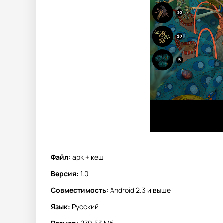
Файл:
apk + кеш
Версия:
1.0
Совместимость:
Android 2.3 и выше
Язык:
Русский
Размер:
279.53 Мб