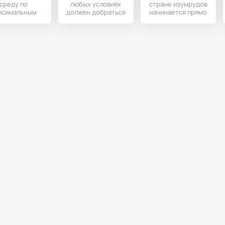
среду по
любых условиях
стране изумрудов
ксимальным
должен добраться
начинается прямо
зможностям,
до своего
здесь и сейчас. Вы
бы получить
любимого
сможете
х в этой игре.
лакомства -
познакомится с