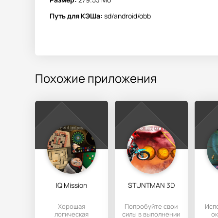
Путь для КЭШа:
sd/android/obb
Похожие приложения
IQ Mission
STUNTMAN 3D
Хорошая
Попробуйте свои
Исп
логическая
силы в выполнении
о