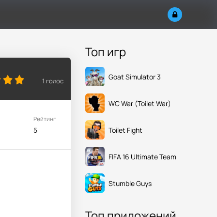
Топ игр
Goat Simulator 3
1
голос
WC War (Toilet War)
Рейтинг
Toilet Fight
5
FIFA 16 Ultimate Team
Stumble Guys
Топ приложений