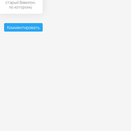
старый Вавилон,
по которому
предстоит
совершить
незабываемое
Комментировать