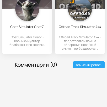
Goat Simulator GoatZ
Offroad Track Simulator 4x4
Goat Simulator GoatZ -
Offroad Track Simulator 4x4 -
новый симулятор
представляем вам на
безбашенного козлика.
обозрение новейший
симулятор бездорожья.
Комментарии (0)
Комментировать