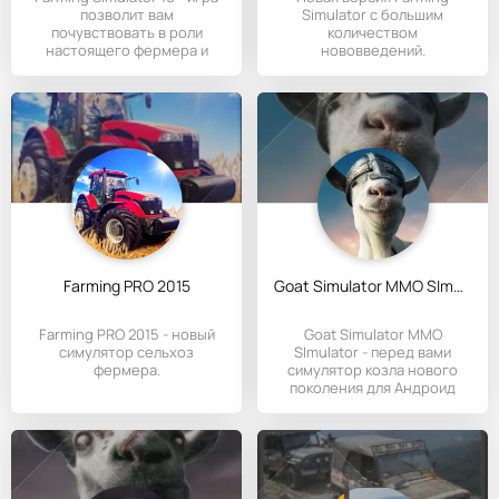
позволит вам
Simulator с большим
почувствовать в роли
количеством
настоящего фермера и
нововведений.
научиться
Farming PRO 2015
Goat Simulator MMO SImulator
Farming PRO 2015 - новый
Goat Simulator MMO
симулятор сельхоз
SImulator - перед вами
фермера.
симулятор козла нового
поколения для Андроид
устройств.