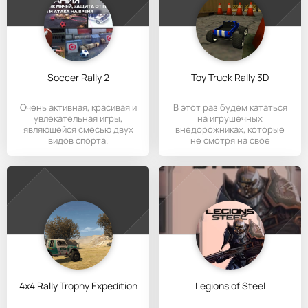
Soccer Rally 2
Toy Truck Rally 3D
Очень активная, красивая и
В этот раз будем кататься
увлекательная игры,
на игрушечных
являющейся смесью двух
внедорожниках, которые
видов спорта.
не смотря на свое
название способны
4x4 Rally Trophy Expedition
Legions of Steel