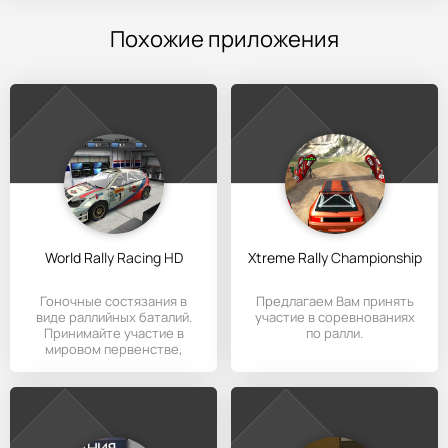
Похожие приложения
World Rally Racing HD
Xtreme Rally Championship
Гоночные состязания в
Предлагаем Вам принять
виде раллийных баталий.
участие в соревнованиях
Принимайте участие в
по ралли.
мировом первенстве,
которое