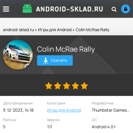
android-sklad.ru
»
Игры для Android
» Colin McRae Rally
Colin McRae Rally
Скачать
Дата обновления
Категория
Разработчик
3-12-2023, 14:18
Игры для Android
Thumbstar Games Ltd
Рейтинг
Версия
ОС
5
1.11
Android 4.0+