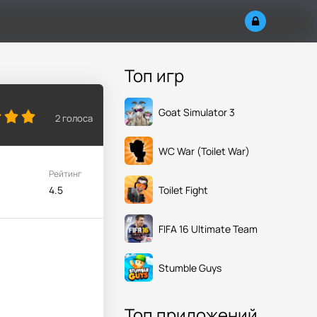
Топ игр
Goat Simulator 3
2
голоса
WC War (Toilet War)
Рейтинг
Toilet Fight
4.5
FIFA 16 Ultimate Team
Stumble Guys
Топ приложений