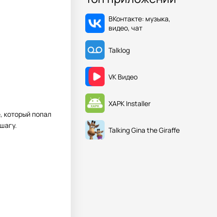
ВКонтакте: музыка,
видео, чат
Talklog
VK Видео
XAPK Installer
, который попал
шагу.
Talking Gina the Giraffe