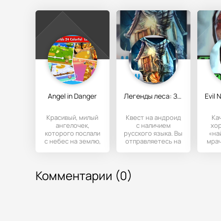
Angel in Danger
Легенды леса: Зов любви (Forest Legends)
Красивый, милый
Квест на андроид
Ка
ангелочек,
с наличием
хор
которого послали
русского языка. Вы
«на
с небес на землю,
отправляетесь на
мрач
помогать людям,
помощь своему
разр
сам попал в
возлюбленному,
нелепую
у
Комментарии (0)