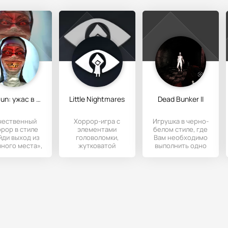
Evil Nun: ужас в школе
Little Nightmares
Dead Bunker II
чественный
Хоррор-игра с
Игрушка в черно-
рор в стиле
элементами
белом стиле, где
йди выход из
головоломки,
Вам необходимо
ного места»,
жутковатой
выполнить одно
аботанный на
атмосферой и
задание, но не
Андроид-
изометрической
совсем простое.
стройства.
графикой.
как