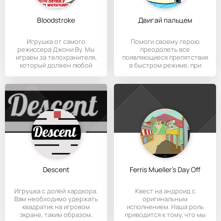
Bloodstroke
Двигай пальцем
Игрушка от самого
Помоги своему герою
режиссера Джони Ву. Мы
преодолеть все
играем за телохранителя,
появляющиеся препятствия
который должен любой
в быстром режиме, при
ценой, даже
этом следите,
Descent
Ferris Mueller's Day Off
Игрушка с долей хардкора.
Квест на андроид с
Вам необходимо удержать
оригинальным
квадратик на игровом
исполнением. Наша роль
экране, таким образом,
приводится к тому, что мы