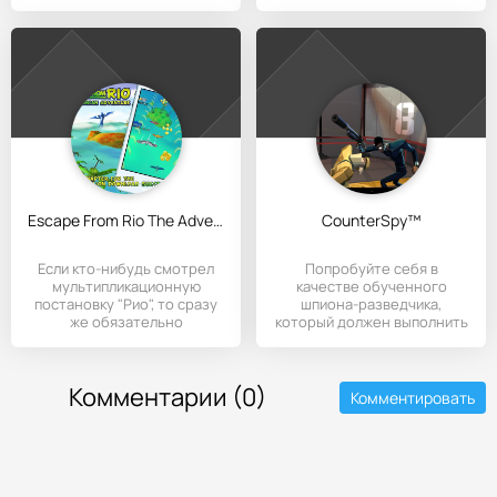
чтобы
играем за
Escape From Rio The Adventure
CounterSpy™
Если кто-нибудь смотрел
Попробуйте себя в
мультипликационную
качестве обученного
постановку "Рио", то сразу
шпиона-разведчика,
же обязательно
который должен выполнить
все задания,
Комментарии (0)
Комментировать