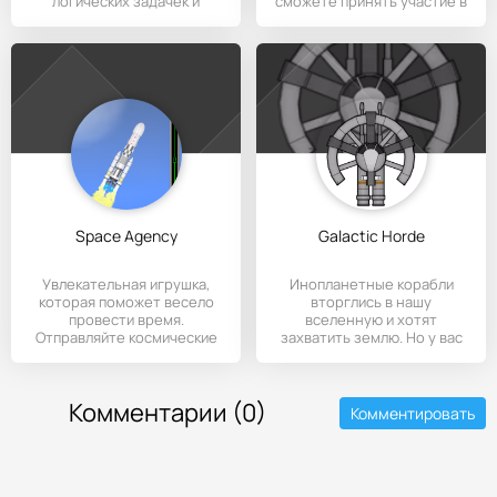
логических задачек и
сможете принять участие в
Space Agency
Galactic Horde
Увлекательная игрушка,
Инопланетные корабли
которая поможет весело
вторглись в нашу
провести время.
вселенную и хотят
Отправляйте космические
захватить землю. Но у вас
ракеты,
есть возможность
Комментарии (0)
Комментировать