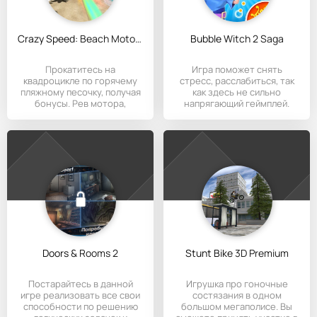
Crazy Speed: Beach Moto Racing
Bubble Witch 2 Saga
Прокатитесь на
Игра поможет снять
квадроцикле по горячему
стресс, расслабиться, так
пляжному песочку, получая
как здесь не сильно
бонусы. Рев мотора,
напрягающий геймплей.
Doors & Rooms 2
Stunt Bike 3D Premium
Постарайтесь в данной
Игрушка про гоночные
игре реализовать все свои
состязания в одном
способности по решению
большом мегаполисе. Вы