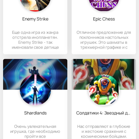
Enemy Strike
Epic Chess
Еще одна игра из жанра
Отличное предложение для
отстрела инопланетян.
поклонников настольных
Enemy Strike - так
игрушек. Это шахматы в
именовали свое детище
трехмерной графике и с
разработчики
Shardlands
Солдатики 4: Звездный десант
Очень увлекательная
Нас отправляют в глубокие
игрушка, где необходимо
и жестокие сражения с
пройти все
космическими бойцами.