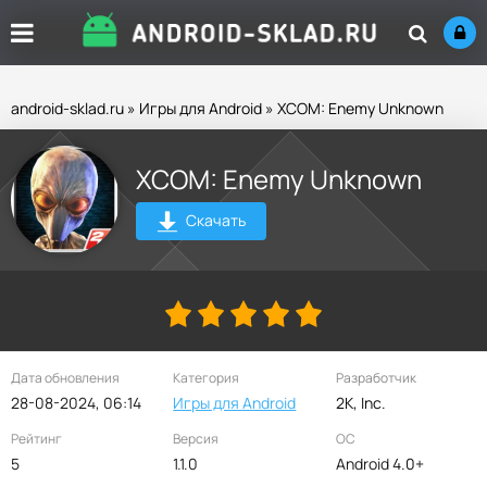
android-sklad.ru
»
Игры для Android
» XCOM: Enemy Unknown
XCOM: Enemy Unknown
Скачать
Дата обновления
Категория
Разработчик
28-08-2024, 06:14
Игры для Android
2K, Inc.
Рейтинг
Версия
ОС
5
1.1.0
Android 4.0+