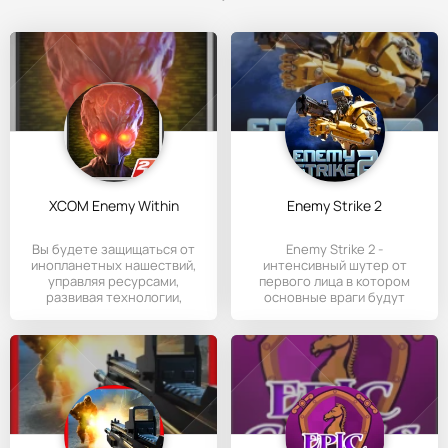
XCOM Enemy Within
Enemy Strike 2
Вы будете защищаться от
Enemy Strike 2 -
инопланетных нашествий,
интенсивный шутер от
управляя ресурсами,
первого лица в котором
развивая технологии,
основные враги будут
наблюдая
инопланетяне. По