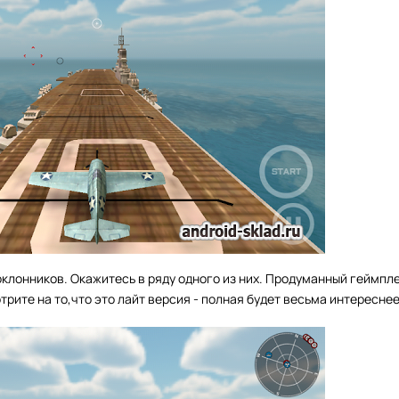
оклонников. Окажитесь в ряду одного из них. Продуманный геймпл
рите на то,что это лайт версия - полная будет весьма интереснее