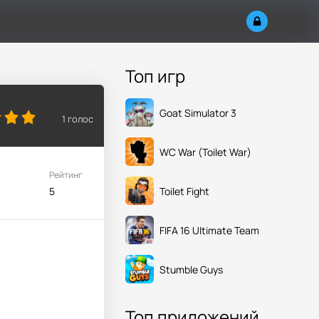
Топ игр
Goat Simulator 3
1
голос
WC War (Toilet War)
Рейтинг
Toilet Fight
5
FIFA 16 Ultimate Team
Stumble Guys
Топ приложений