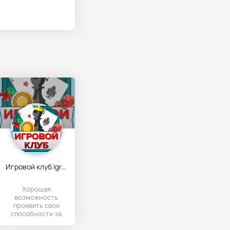
Игровой клуб IgraFan
Хорошая
возможность
проявить свои
способности за
игровым полем в