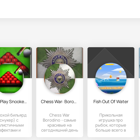
Let's Play Snooker 3D
Chess War: Borodino
Fish Out Of Water
охой бильярд
Chess War
Прикольная
(снукер) с
Borodino - самые
игрушка про
алистичными
красивые на
рыбок, которые
ффектами и
сегодняшний день
больше всего в
рехмерной
шахматы с
жизни мечтают