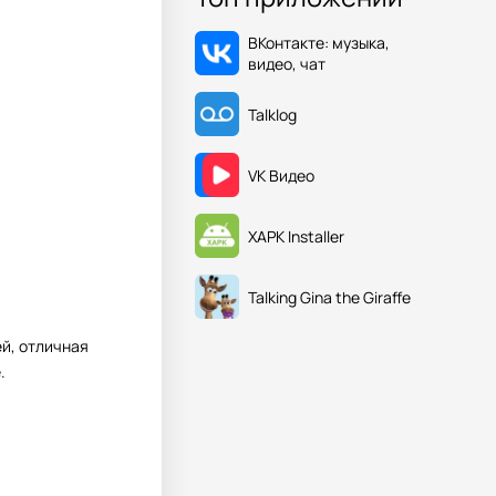
ВКонтакте: музыка,
видео, чат
Talklog
VK Видео
XAPK Installer
Talking Gina the Giraffe
ей, отличная
.