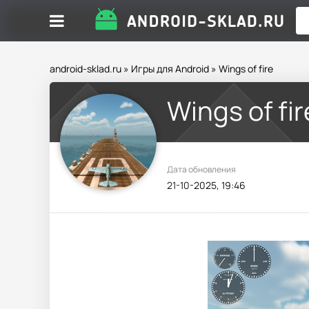
android-sklad.ru
»
Игры для Android
» Wings of fire
Wings of fir
Дата обновления
21-10-2025, 19:46