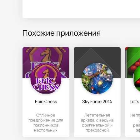
Похожие приложения
Epic Chess
Sky Force 2014
Отличное
Летательная
Непл
предложение для
аркада, с весьма
поклонников
оригинальной и
ре
настольных
прекрасной
э
игрушек. Это
трехмерной
т