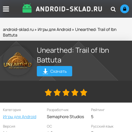
android-sklad.ru
»
Игры для Android
» Unearthed: Trail of Ibn
Battuta
Unearthed: Trail of Ibn
Battuta
Скачать
Категория
Разработчик
Рейтинг
Игры для Android
Semaphore Studios
5
Версия
ОС
Русский язык