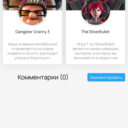
Gangster Granny 3
The SilverBullet
Наша знаменитая бабулька
Игра T he SilverBullet
отправляется на новые
является захватывающим
подвиги и на этот раз будет
шутером, в котором вы
усердно бороться с
проникаете в секретную
Комментарии (0)
Комментировать