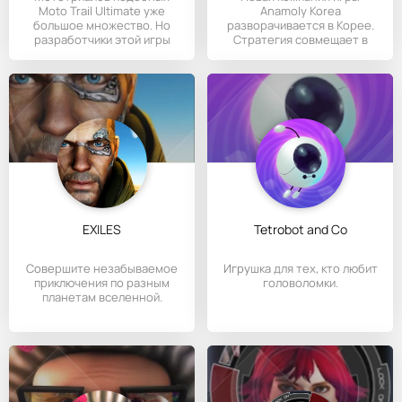
Moto Trail Ultimate уже
Anamoly Korea
большое множество. Но
разворачивается в Корее.
разработчики этой игры
Стратегия совмещает в
сделали
себе элементы
EXILES
Tetrobot and Co
Совершите незабываемое
Игрушка для тех, кто любит
приключения по разным
головоломки.
планетам вселенной.