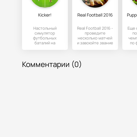
Kicker!
Real Football 2016
Настольный
Real Football 2016 -
Еще 
симулятор
проведите
п
футбольных
несколько матчей
чем
баталий на
и завоюйте звание
по 
андроид. Уже не
чемпиона мира по
на
за горами
футболу.
чемпионат мира
ж
Комментарии (0)
по футболу и