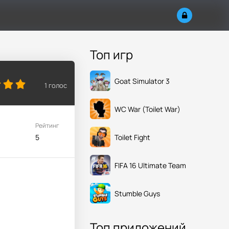
Топ игр
Goat Simulator 3
1
голос
WC War (Toilet War)
Рейтинг
Toilet Fight
5
FIFA 16 Ultimate Team
Stumble Guys
Топ приложений