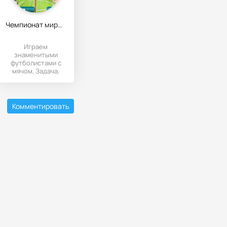
Чемпионат мира по футболу
Играем
знаменитыми
футболистами с
мячом. Задача,
забить гол своему
сопернику,
перебросив мяч
через
Комментировать