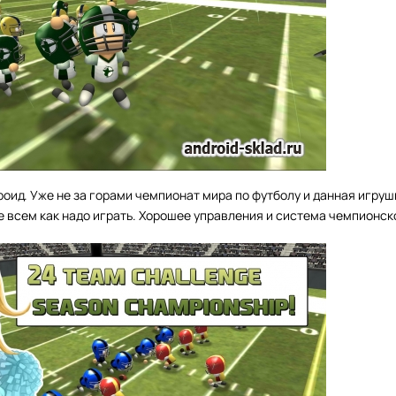
оид. Уже не за горами чемпионат мира по футболу и данная игрушк
 всем как надо играть. Хорошее управления и система чемпионск