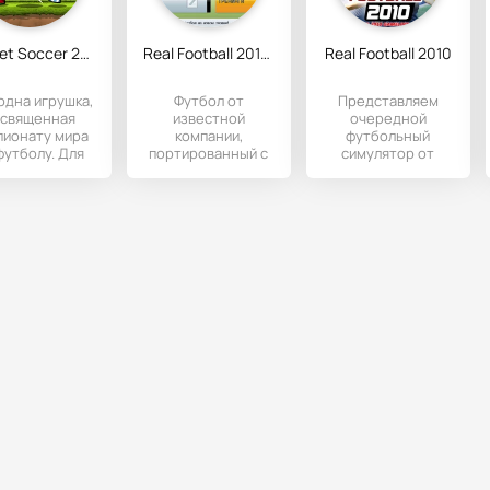
Puppet Soccer 2014
Real Football 2015 2D
Real Football 2010
одна игрушка,
Футбол от
Представляем
освященная
известной
очередной
пионату мира
компании,
футбольный
футболу. Для
портированный с
симулятор от
чало нужно
"явы", то есть той
Gameloft - Real
выбрать
операционной
Football
елаемого
системы,
выпущенный еще в
2010 году.