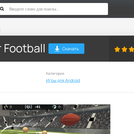
l
 Football
Скачать
Категория
Игры для Android