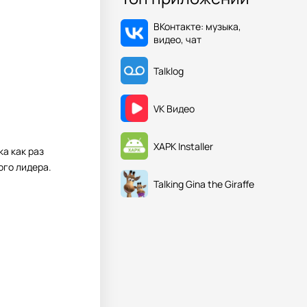
ВКонтакте: музыка,
видео, чат
Talklog
VK Видео
XAPK Installer
а как раз
ого лидера.
Talking Gina the Giraffe