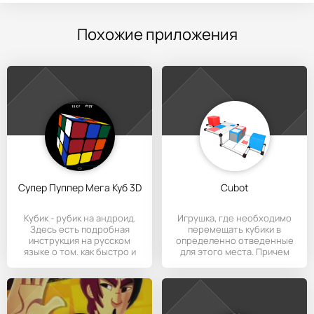
Похожие приложения
Супер Пуппер Мега Куб 3D
Cubot
Кубик - рубик на андроид.
Игрушка, где необходимо
Здесь есть подробная
перемещать кубики в
инструкция на русском
определенно отведенные
языке о том. как быстро и
для этого места. Причем
кубик