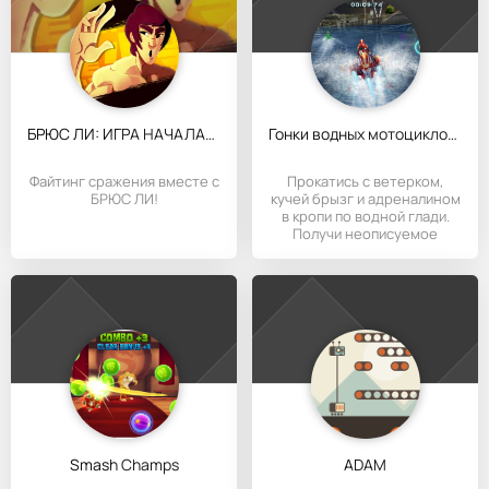
БРЮС ЛИ: ИГРА НАЧАЛАСЬ
Гонки водных мотоциклов 3D
Файтинг сражения вместе с
Прокатись с ветерком,
БРЮС ЛИ!
кучей брызг и адреналином
в кропи по водной глади.
Получи неописуемое
Smash Champs
ADAM