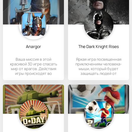
Anargor
The Dark Knight Rises
Ваша миссия в этой
Яркая игра посвященная
красивой 3D игре спасать
приключениям человека-
мир от врагов. Действия
мыши, который будет
игры происходят во
защищать людей от
времена
злодеев.