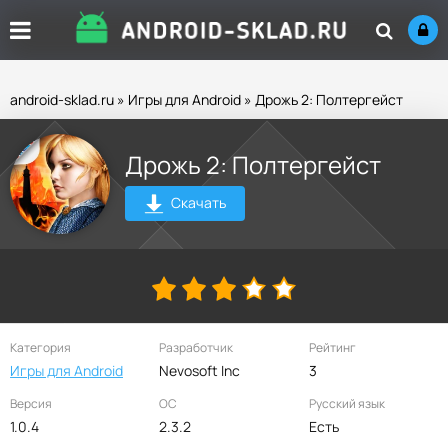
android-sklad.ru
»
Игры для Android
» Дрожь 2: Полтергейст
Дрожь 2: Полтергейст
Скачать
Категория
Разработчик
Рейтинг
Игры для Android
Nevosoft Inc
3
Версия
ОС
Русский язык
1.0.4
2.3.2
Есть