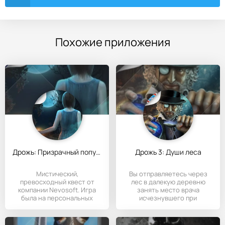
Похожие приложения
Дрожь: Призрачный попутчик
Дрожь 3: Души леса
Мистический,
Вы отправляетесь через
превосходный квест от
лес в далекую деревню
компании Nevosoft. Игра
занять место врача
была на персональных
исчезнувшего при
компьютерах, а
загадочных