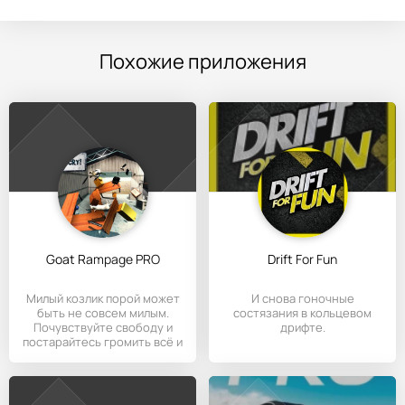
Похожие приложения
Goat Rampage PRO
Drift For Fun
Милый козлик порой может
И снова гоночные
быть не совсем милым.
состязания в кольцевом
Почувствуйте свободу и
дрифте.
постарайтесь громить всё и