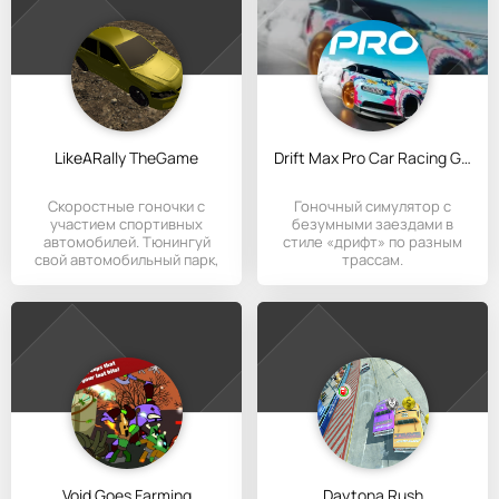
LikeARally TheGame
Drift Max Pro Car Racing Game
Скоростные гоночки с
Гоночный симулятор с
участием спортивных
безумными заездами в
автомобилей. Тюнингуй
стиле «дрифт» по разным
свой автомобильный парк,
трассам.
улучшай
Void Goes Farming
Daytona Rush