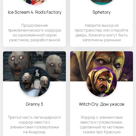
Ice Scream 4: Rod's Factory
Sphetory
Продолжение
Найдите выход из
приключенческого хоррора
пространства, или откройте
из одноимённой серии
дверь. Комнаты могут быть
ужастиков, разработанной
заполнены разными
на
предметами
Granny 3
Witch Cry: Дом ужасов
Третья часть легендарного
Хоррор с элементами
хоррор-квеста с
квеста и головоломки,
элементами головоломки
сделанный по мотивам
на Андроид.
сказки про Красную