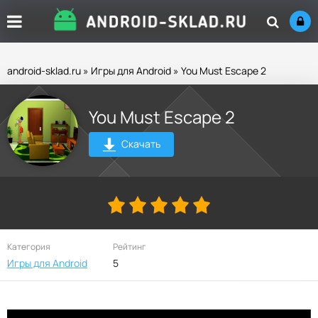
android-sklad.ru
»
Игры для Android
» You Must Escape 2
You Must Escape 2
Скачать
Категория
Рейтинг
Игры для Android
5