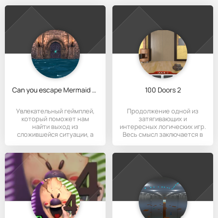
Can you escape Mermaid Cage?
100 Doors 2
Увлекательный геймплей,
Продолжение одной из
который поможет нам
затягивающих и
найти выход из
интересных логических игр.
сложившейся ситуации, а
Весь смысл заключается в
точнее сказать
том, чтобы