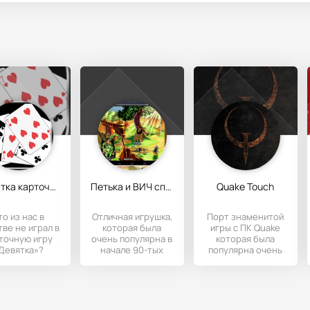
Девятка карточная игра HD
Петька и ВИЧ спасают галактику
Quake Touch
то из нас в
Отличная игрушка,
Порт знаменитой
тве не играл в
которая была
игры с ПК Quake
точную игру
очень популярна в
которая была
Девятка»?
начале 90-тых
популярна очень
ьше она была
годов. Играя за
долгое время и в
ь популярной.
Петьку и Василия
простонародии