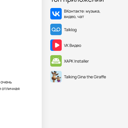
ВКонтакте: музыка,
видео, чат
Talklog
VK Видео
XAPK Installer
Talking Gina the Giraffe
 очень
и отличная