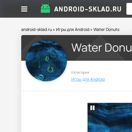
android-sklad.ru
»
Игры для Android
» Water Donuts
Water Donu
Категория
Игры для Android