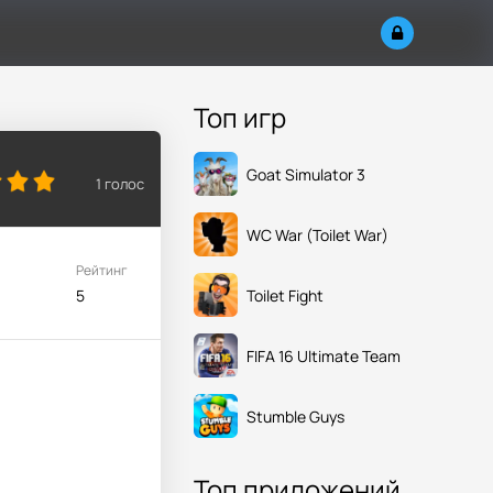
Топ игр
Goat Simulator 3
1
голос
WC War (Toilet War)
Рейтинг
Toilet Fight
5
FIFA 16 Ultimate Team
Stumble Guys
Топ приложений