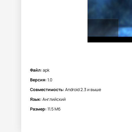
Файл:
apk
Версия:
1.0
Совместимость:
Android 2.3 и выше
Язык:
Английский
Размер:
11.5 Мб