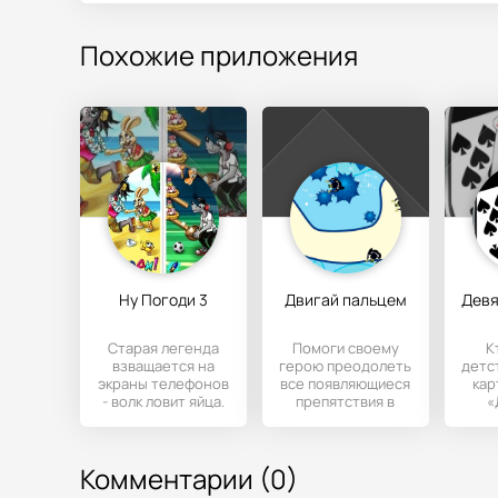
Похожие приложения
Ну Погоди 3
Двигай пальцем
Старая легенда
Помоги своему
К
взващается на
герою преодолеть
детс
экраны телефонов
все появляющиеся
кар
- волк ловит яйца.
препятствия в
«
В советские
быстром режиме,
Ран
времена эта игра
при этом следите,
очен
была
Комментарии (0)