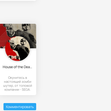
House of the Dead Overkill: LR
Окунитесь в
настоящий зомби
шутер, от топовой
компании - SEGA.
Данная игрушка
еще была весьма
Комментировать