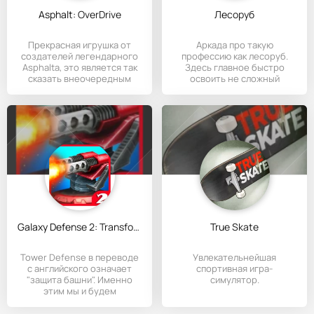
Asphalt: OverDrive
Лесоруб
Прекрасная игрушка от
Аркада про такую
создателей легендарного
профессию как лесоруб.
Asphaltа, это является так
Здесь главное быстро
сказать внеочередным
освоить не сложный
процесс и нарубить
Galaxy Defense 2: Transformers
True Skate
Tower Defense в переводе
Увлекательнейшая
с английского означает
спортивная игра-
"защита башни". Именно
симулятор.
этим мы и будем