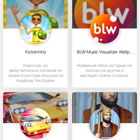
Kickerinho
BLW Music Visualizer Wallpaper
Классная, но
Новейшие обои, которые не
действительно сложная по
похожи на другие и
своей структуре игрушка на
выглядят очень стильно.
Андроид. Мы будем
набивать