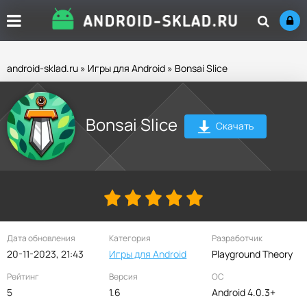
android-sklad.ru
»
Игры для Android
» Bonsai Slice
Bonsai Slice
Скачать
Дата обновления
Категория
Разработчик
20-11-2023, 21:43
Игры для Android
Playground Theory
Рейтинг
Версия
ОС
5
1.6
Android 4.0.3+