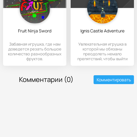
Fruit Ninja Sword
Ignis Castle Adventure
Забавная игрушка, где нам
Увлекательная игрушка в
доведется резать большое
которой мы обязаны
количество разнообразных
преодолеть немало
фруктов.
препятствий, чтобы выйти
на свободу
Комментарии (0)
Комментировать