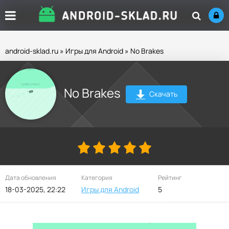
android-sklad.ru
»
Игры для Android
» No Brakes
No Brakes
Скачать
Дата обновления
Категория
Рейтинг
18-03-2025, 22:22
Игры для Android
5