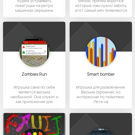
будем устраивать
мячом, причем ворота в
покатушки на ретро
которые нам нужно забить
машинках середины
этот самый мяч появляются
прошлого века.
в
Zombies Run
Smart bomber
Игрушка сама по себе
Игрушка для развлечения.
является весьма
Весьма скромная, но
необычной. Она служит и
интересная по геймплею.
как приложения для
Летя на
фитнесса. Выходите