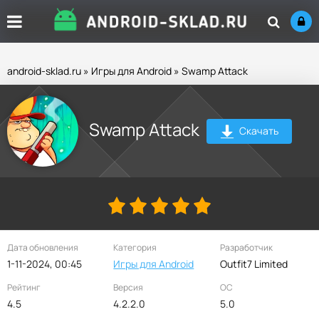
android-sklad.ru
»
Игры для Android
» Swamp Attack
Swamp Attack
Скачать
Дата обновления
Категория
Разработчик
1-11-2024, 00:45
Игры для Android
Outfit7 Limited
Рейтинг
Версия
ОС
4.5
4.2.2.0
5.0