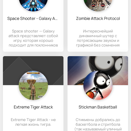
Space Shooter - Galaxy Attack
Zombie Attack Protocol
Space shooter — Galaxy
Интереснейший
attack представляет собой
динамичный шутер с
игру, которая хорошо
потрясающим звуком и
подходит для поклонников
графикой без сомнения
приятно удивит
Extreme Tiger Attack
Stickman Basketball
Extreme Tiger Attack - не
Стикмены добрались до
легкая жизнь тигра.
баскетбола и стритбола
(так называемый уличный