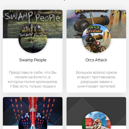
Swamp People
Orcs Attack
Представьте себе, что Вы
Большое войско орков
попали на болото, в
атакует противников,
котором полно крокодилов.
разрушая замки и
У Вас есть только лодка и
уничтожает жителей.
Нужно стрелять из