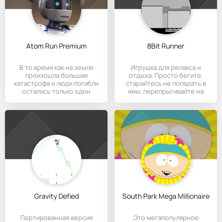
Atom Run Premium
8Bit Runner
В то время как на земле
Игрушка для релакса и
произошла большая
отдыха. Просто бегите,
катастрофа и люди погибли
старайтесь не попадать в
остались только одни
ямы, перепрыгивайте на
роботы. Вы
Gravity Defied
South Park Mega Millionaire
Портированная версия
Это мегапопулярное