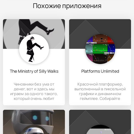
Похожие приложения
The Ministry of Silly Walks
Platforms Unlimited
Чиновники без ума от
Красочной платформер,
денег, вот и здесь мы
выполненный в пиксельной
играем за одного такого,
графики и динамичном
который очень любит
геймплее. Собирайте
собирать
бонусики и