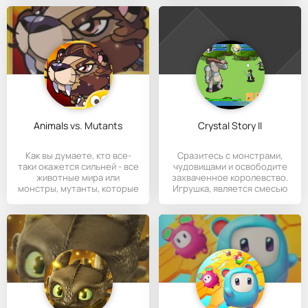
Animals vs. Mutants
Crystal Story II
Как вы думаете, кто все-
Сразитесь с монстрами,
таки окажется сильней - все
чудовищами и освободите
животные мира или
захваченное королевство.
монстры, мутанты, которые
Игрушка, является смесью