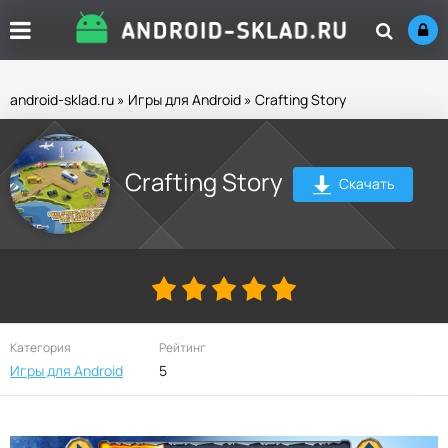
android-sklad.ru
»
Игры для Android
» Crafting Story
Crafting Story
Скачать
Категория
Рейтинг
Игры для Android
5