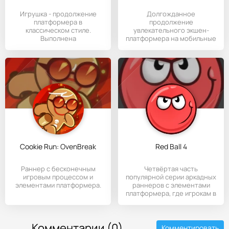
Игрушка - продолжение
Долгожданное
платформера в
продолжение
классическом стиле.
увлекательного экшен-
Выполнена
платформера на мобильные
профессионально и
устройства с Андроидом,
где
Cookie Run: OvenBreak
Red Ball 4
Раннер с бесконечным
Четвёртая часть
игровым процессом и
популярной серии аркадных
элементами платформера.
раннеров с элементами
платформера, где игрокам в
Комментарии (0)
Комментировать