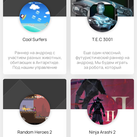
Cool Surfers
T.E.C 3001
Раннер на андроид с
Еще один классный,
участием разных животных,
футуристический раннер на
обитающих в Антарктиде.
андроид. Мы будем играть
Под нашим управление
за робота, который
Random Heroes 2
Ninja Arashi 2