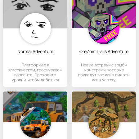
Normal Adventure
OreZom Trails Adventure
Платформер в
Новые встречи с зомби
классическом, графическом
монстрами, которые
варианте. Проходите
приведут вас или к смерти
уровни, чтобы добиться
или к успеху.
победного свистка