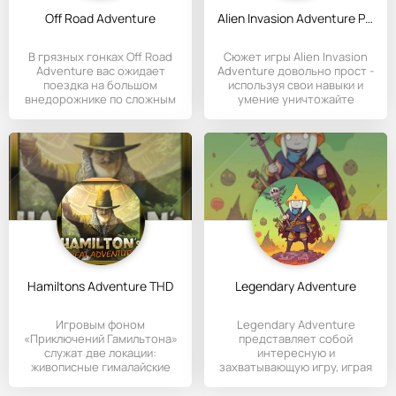
Off Road Adventure
Alien Invasion Adventure Pro
В грязных гонках Off Road
Сюжет игры Alien Invasion
Adventure вас ожидает
Adventure довольно прост -
поездка на большом
используя свои навыки и
внедорожнике по сложным
умение уничтожайте
трассам.
Hamiltons Adventure THD
Legendary Adventure
Игровым фоном
Legendary Adventure
«Приключений Гамильтона»
представляет собой
служат две локации:
интересную и
живописные гималайские
захватывающую игру, играя
хребты и Амазония
в которую геймер