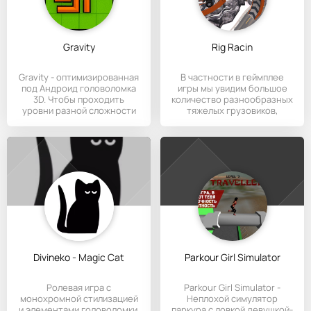
Gravity
Rig Racin
Gravity - оптимизированная
В частности в геймплее
под Андроид головоломка
игры мы увидим большое
3D. Чтобы проходить
количество разнообразных
уровни разной сложности
тяжелых грузовиков,
за
Divineko - Magic Cat
Parkour Girl Simulator
Ролевая игра с
Parkour Girl Simulator -
монохромной стилизацией
Неплохой симулятор
и элементами головоломки.
паркура с ловкой девушкой-