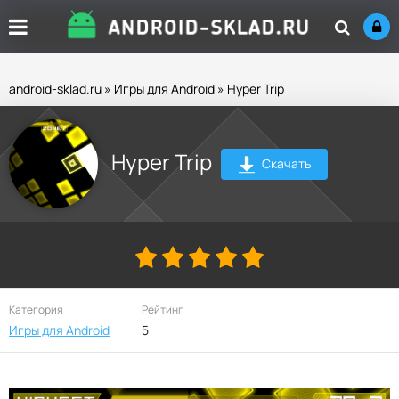
android-sklad.ru
»
Игры для Android
» Hyper Trip
Hyper Trip
Скачать
Категория
Рейтинг
Игры для Android
5