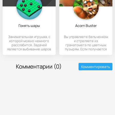
Гонять шары
Acorn Buster
Занимательная игрушка, с
Вы управляете бельченком
которой можно немного
и стреляете из
расслабится. Задачей
гранатомета по цветным
является выбивание шаров
пузырям. Если получается
из
линия шаров
Комментарии (0)
Комментировать