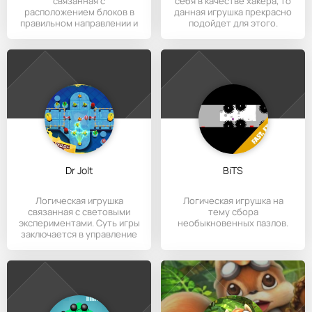
связанная с
себя в качестве хакера, то
расположением блоков в
данная игрушка прекрасно
правильном направлении и
подойдет для этого.
Dr Jolt
BiTS
Логическая игрушка
Логическая игрушка на
связанная с световыми
тему сбора
экспериментами. Суть игры
необыкновенных пазлов.
заключается в управление