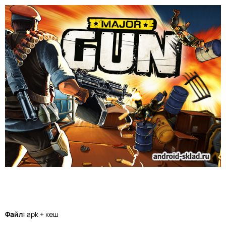
Файл:
apk + кеш