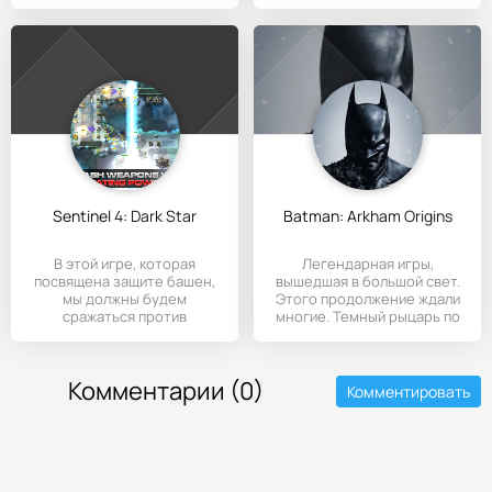
собрать
Sentinel 4: Dark Star
Batman: Arkham Origins
В этой игре, которая
Легендарная игры,
посвящена защите башен,
вышедшая в большой свет.
мы должны будем
Этого продолжение ждали
сражаться против
многие. Темный рыцарь по
пришельцев -
имени -
Комментарии (0)
Комментировать