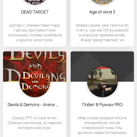
DEAD TARGET
Age of wind 3
Шутер с элементами тира,
Новая серия, уже третья по
где мы противостоим
счету, где мы погружаемся
огромным толпам зомбаков
в морское приключение.
и других монстров,
Жанр представляет из
Devils & Demons - Arena Wars
Побег В Руинах PRO
Смесь РПГ и стратегии.
Мир снова превратился в
Совсем неплохая, а главное
апокалипсис после
интересная игра.
очередной чумы. Мы
должны навести порядок,