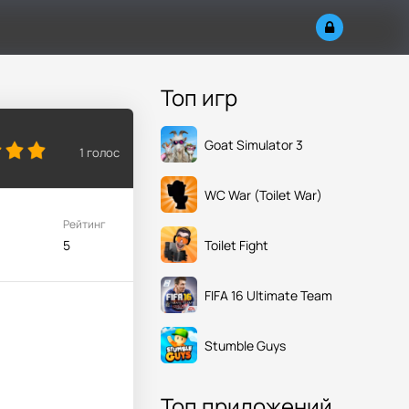
Топ игр
Goat Simulator 3
1
голос
WC War (Toilet War)
Рейтинг
Toilet Fight
5
FIFA 16 Ultimate Team
Stumble Guys
Топ приложений