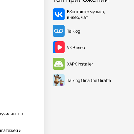
ВКонтакте: музыка,
видео, чат
Talklog
VK Видео
XAPK Installer
Talking Gina the Giraffe
кучились по
платежей и