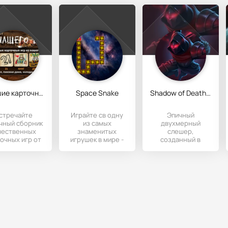
Лучшие карточные игры
Space Snake
Shadow of Death: Dark Knight
стречайте
Играйте св одну
Эпичный
чный сборник
из самых
двухмерный
чественных
знаменитых
слешер,
очных игр от
игрушек в мире -
созданный в
ии Appscraft.
змейку. Геймплей
лучших традициях
ра пришла с
предусматривает
жанра.
два игровых