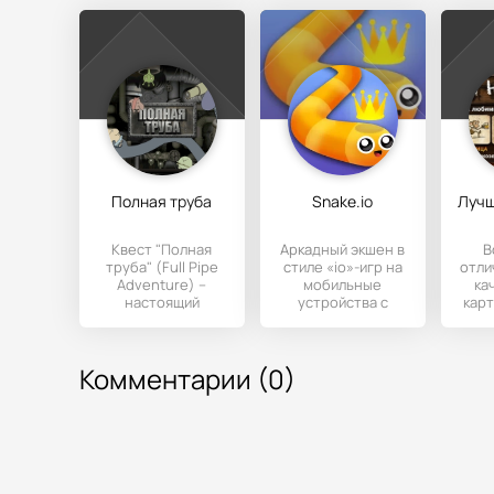
Полная труба
Snake.io
Квест "Полная
Аркадный экшен в
В
труба" (Full Pipe
стиле «io»-игр на
отли
Adventure) –
мобильные
ка
настоящий
устройства с
карт
подарок для тех,
Андроидом, где
студ
кто любит
игрокам
Иг
предстоит
Комментарии (0)