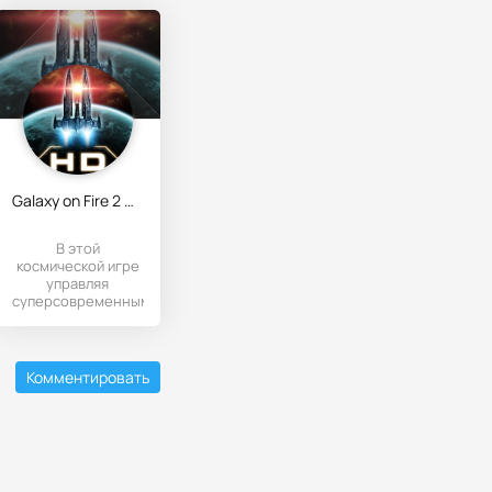
Galaxy on Fire 2 HD
В этой
космической игре
управляя
суперсовременным
космическим
аппаратом нужно
спасать галактику
Комментировать