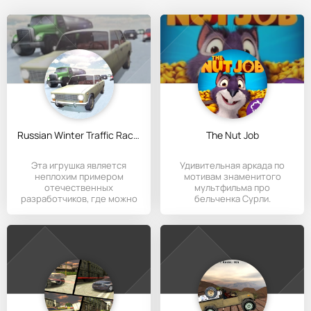
Russian Winter Traffic Racer
The Nut Job
Эта игрушка является
Удивительная аркада по
неплохим примером
мотивам знаменитого
отечественных
мультфильма про
разработчиков, где можно
бельченка Сурли.
испытать свои