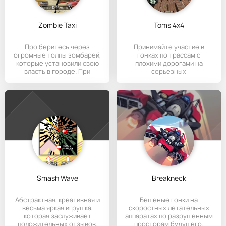
Zombie Taxi
Toms 4x4
Про беритесь через
Принимайте участие в
огромные толпы зомбарей,
гонках по трассам с
которые установили свою
плохими дорогами на
власть в городе. При
серьезных
помощи
полноприводных
автомобилях.
Smash Wave
Breakneck
Абстрактная, креативная и
Бешеные гонки на
весьма яркая игрушка,
скоростных летательных
которая заслуживает
аппаратах по разрушенным
положительных отзывов.
просторам будущего.