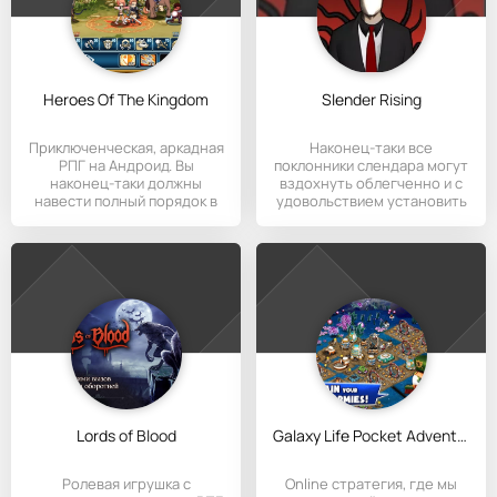
Heroes Of The Kingdom
Slender Rising
Приключенческая, аркадная
Наконец-таки все
РПГ на Андроид. Вы
поклонники слендара могут
наконец-таки должны
вздохнуть облегченно и с
навести полный порядок в
удовольствием установить
своем
себе
Lords of Blood
Galaxy Life Pocket Adventures
Ролевая игрушка с
Online стратегия, где мы