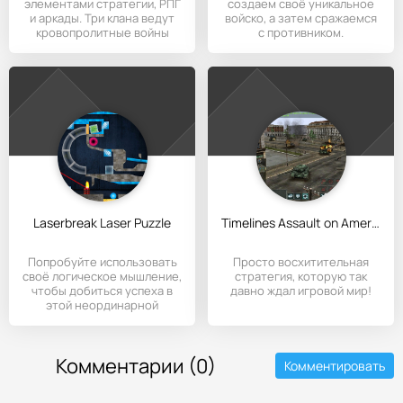
элементами стратегии, РПГ
создаем своё уникальное
и аркады. Три клана ведут
войско, а затем сражаемся
кровопролитные войны
с противником.
между
Laserbreak Laser Puzzle
Timelines Assault on America
Попробуйте использовать
Просто восхитительная
своё логическое мышление,
стратегия, которую так
чтобы добиться успеха в
давно ждал игровой мир!
этой неординарной
Комментарии (0)
Комментировать