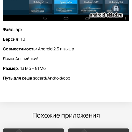
Файл:
apk
Версия:
1.0
Совместимость:
Android 2.3 и выше
Язык:
Английский,
Размер:
13 Мб + 81 Мб
Путь для кеша
sdcard/Android/obb
Похожие приложения