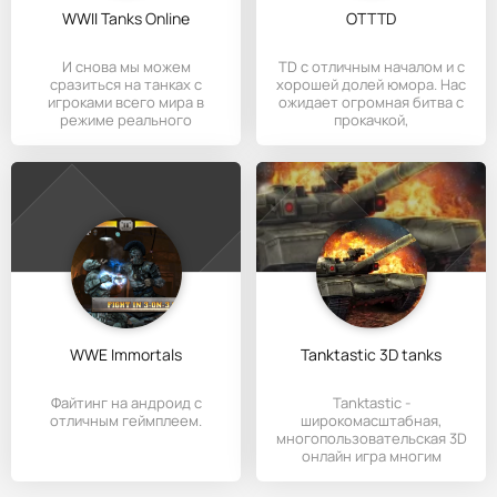
WWII Tanks Online
OTTTD
И снова мы можем
ТD с отличным началом и с
сразиться на танках с
хорошей долей юмора. Нас
игроками всего мира в
ожидает огромная битва с
режиме реального
прокачкой,
времени. В последнее
WWE Immortals
Tanktastic 3D tanks
Файтинг на андроид с
Tanktastic -
отличным геймплеем.
широкомасштабная,
многопользовательская 3D
онлайн игра многим
похожая на своего