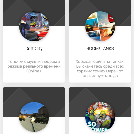
Drift City
BOOM! TANKS
Гоночки с мультиплеером в
Хорошая бойня на танках.
режиме реального времени
Вы окажетесь среди всех
(Online).
горячих точках мира - от
жарких пустынь до