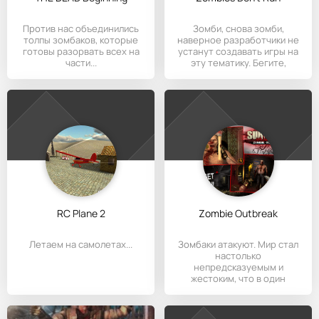
Против нас объединились
Зомби, снова зомби,
толпы зомбаков, которые
наверное разработчики не
готовы разорвать всех на
устанут создавать игры на
части...
эту тематику. Бегите,
RC Plane 2
Zombie Outbreak
Летаем на самолетах...
Зомбаки атакуют. Мир стал
настолько
непредсказуемым и
жестоким, что в один
прекрасный день мы