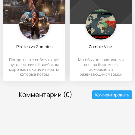
Pirates vs Zombies
Zombie Virus
Представьте себе что при
Мы обычно практически
путешествии в Карибском
всегда боремся с
море вас похитили пираты,
зомбаками и
которые потом
развивающимся зомби
вирусом, но это игра -
Комментарии (0)
Комментировать