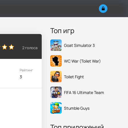
Топ игр
Goat Simulator 3
2
голоса
WC War (Toilet War)
Рейтинг
Toilet Fight
3
FIFA 16 Ultimate Team
Stumble Guys
Топ приложений