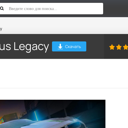
cy
ous Legacy
Скачать