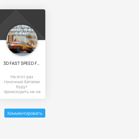
3D FAST SPEED FURIOUS CAR RACE
На этот раз
гоночные баталии
будут
происходить не на
спортивных
автомобилях, а на
обычных уличных
Комментировать