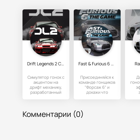
Drift Legends 2 Car Racing
Fast & Furious 6 The Game
Ra
Симулятор гонок с
Присоединяйся к
Д
акцентом на
команде гонщиков
гоно
дрифт механику,
"Форсаж 6" и
э
разработанный
докажи что
под Андроид-
именно ты
устройства.
являешься самым
г
Комментарии (0)