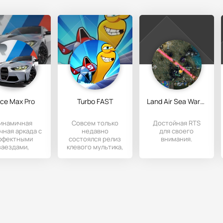
ce Max Pro
Turbo FAST
Land Air Sea Warfare
инамичная
Совсем только
Достойная RTS
чная аркада с
недавно
для своего
ффектными
состоялся релиз
внимания.
заездами,
клевого мультика,
шикарной
как уже
рафикой и
присутствует
разными
полноценная
режимами.
игрушка на