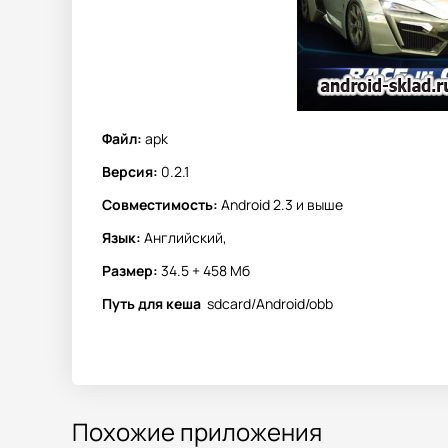
Файл:
apk
Версия:
0.2.1
Совместимость:
Android 2.3 и выше
Язык:
Английский,
Размер:
34.5 + 458 Мб
Путь для кеша
sdcard/Android/obb
Похожие приложения