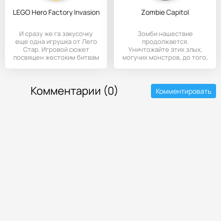
LEGO Hero Factory Invasion
Zombie Capitol
И сразу же га закусочку
Зомби нашествие
еще одна игрушка от Лего
продолжается.
Стар. Игровой сюжет
Уничтожайте этих злых,
посвящен жестоким битвам
могучих монстров, до того,
между
как они обнаружат
Комментарии (0)
Комментировать