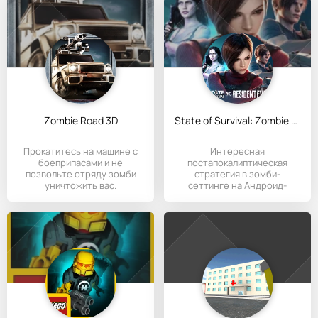
Zombie Road 3D
State of Survival: Zombie War
Прокатитесь на машине с
Интересная
боеприпасами и не
постапокалиптическая
позвольте отряду зомби
стратегия в зомби-
уничтожить вас.
сеттинге на Андроид-
Используйте 10
устройства.