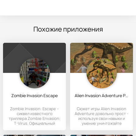
Похожие приложения
Zombie Invasion Escape
Alien Invasion Adventure Pro
Zombie Invasion: Escape –
Сюжет игры Alien Invasion
сиквел известного
Adventure довольно прост -
триллера Zombie Envasion:
используя свои навыки и
T-Virus. Официальный
умение уничтожайте