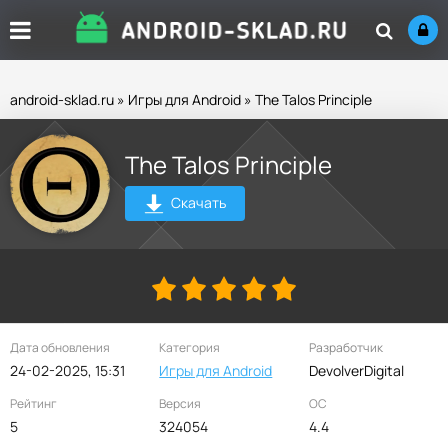
android-sklad.ru
»
Игры для Android
» The Talos Principle
The Talos Principle
Скачать
Дата обновления
Категория
Разработчик
24-02-2025, 15:31
Игры для Android
DevolverDigital
Рейтинг
Версия
ОС
5
324054
4.4