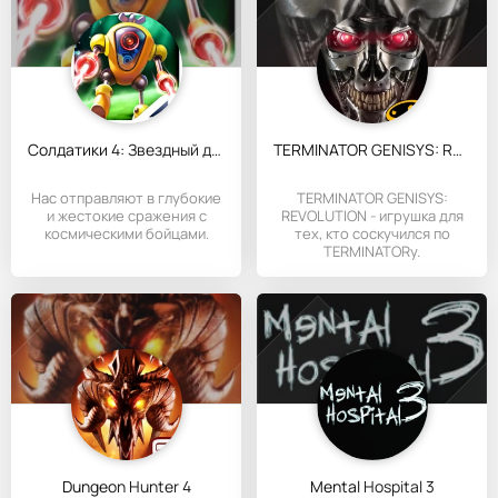
Солдатики 4: Звездный десант
TERMINATOR GENISYS: REVOLUTION
Нас отправляют в глубокие
TERMINATOR GENISYS:
и жестокие сражения с
REVOLUTION - игрушка для
космическими бойцами.
тех, кто соскучился по
TERMINATORу.
Dungeon Hunter 4
Mental Hospital 3