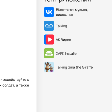
ВКонтакте: музыка,
видео, чат
Talklog
VK Видео
XAPK Installer
Talking Gina the Giraffe
аимодействуйте с
 солдат, а также