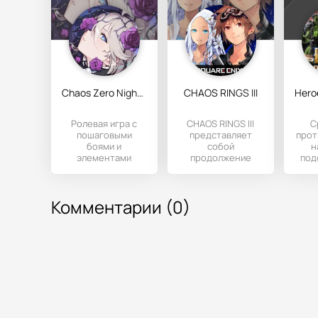
Chaos Zero Nightmare
CHAOS RINGS III
Ролевая игра с
CHAOS RINGS III
С
пошаговыми
представляет
прот
боями и
собой
н
элементами
продолжение
под
стратегического
легендарной RPG.
выбора.
Теперь игрокам
н
предлагается
Чест
Комментарии (0)