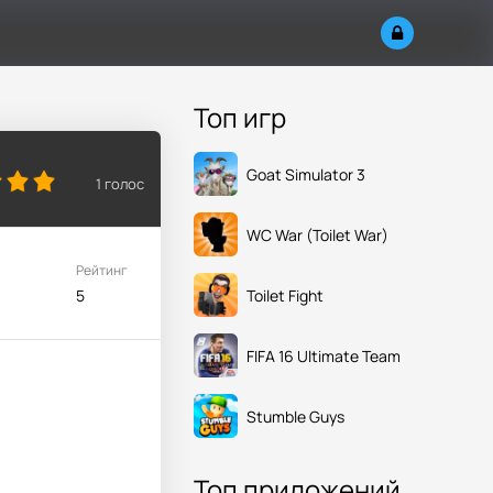
Топ игр
Goat Simulator 3
1
голос
WC War (Toilet War)
Рейтинг
Toilet Fight
5
FIFA 16 Ultimate Team
Stumble Guys
Топ приложений