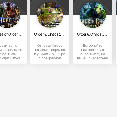
Heroes of Order & Chaos
Order & Chaos 2: Redemption
Order & Chaos Online
разиться с
Отправляйтесь
Встречайте
ивником один
наводить порядок
полноценную
а один или
в уникальном мире
онлайн игру на
ождать, пока
с прекрасной
вашем смартфоне!
их выйдет
графикой и
Тут вас ожидают
есколько?
пейзажами.
все характерные
ный поединок
Собирайте свою
достоинства
на