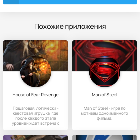
Похожие приложения
House of Fear Revenge
Man of Steel
Пошаговая, логически -
Man of Steel - игра по
квестовая игрушка, где
мотивам одноименного
после каждого этапа
фильма.
уровней ждет встреча с
гигантским