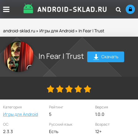
android-sklad.ru
»
Игры для Android
» In Fear I Trust
In Fear I Trust
Скачать
Категория
Рейтинг
Версия
Игры для Android
5
1.0.0
ОС
Русский язык
Возраст
2.3.3
Есть
12+