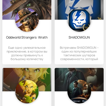
Oddworld Strangers: Wrath
SHADOWGUN
Еще одно увлекательное
Встречаем SHADOWGUN –
приключение, в котором вы
один из популярнейших
должны привыкнуть к
тактических шутеров
большому количеству
современности, который
монстров.
уже успел