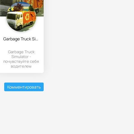
Garbage Truck Simulator
Garbage Truck
Simulator -
почувствуйте себя
водителем
большого
грузовика
собирающего
мусор по
Комментировать