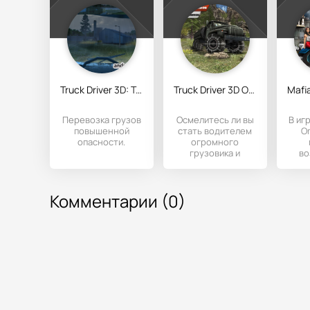
Truck Driver 3D: Transporter
Truck Driver 3D Offroad
Перевозка грузов
Осмелитесь ли вы
В игр
повышенной
стать водителем
O
опасности.
огромного
грузовика и
во
доставить груз в
по
точку назначения?
руле
Этот
ав
Комментарии (0)