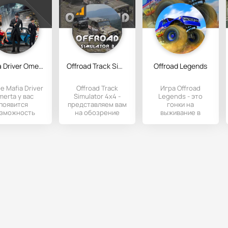
Mafia Driver Omerta
Offroad Track Simulator 4x4
Offroad Legends
е Mafia Driver
Offroad Track
Игра Offroad
merta у вас
Simulator 4x4 -
Legends - это
появится
представляем вам
гонки на
зможность
на обозрение
выживание в
кататься за
новейший
условиях
м винтажного
симулятор
бездорожья на
томобиля и
бездорожья.
больших
автомобилях.