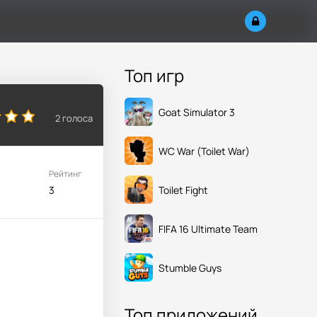
Топ игр
Goat Simulator 3
2
голоса
WC War (Toilet War)
Рейтинг
Toilet Fight
3
FIFA 16 Ultimate Team
Stumble Guys
Топ приложений