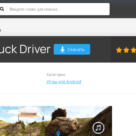
r
ck Driver
Скачать
Категория
Игры для Android