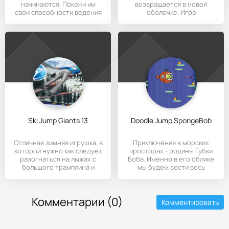
начинаются. Покажи им
возвращается в новой
свои способности ведения
оболочке. Игра
боя и
представлена в виде
Ski Jump Giants 13
Doodle Jump SpongeBob
Отличная зимняя игрушка, в
Приключения в морских
которой нужно как следует
просторах - родины Губки
разогнаться на лыжах с
Боба. Именно в его облике
большого трамплина и
мы будем вести весь
Комментарии (0)
Комментировать