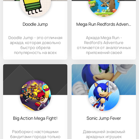
Doodle Jump
Mega Run Redfords Adventure
Doodle Jump - это отличная
Аркада Mega Run -
аркада, которая довольно
Redford's Adventure
быстро обрела
отличается от аналогичных
популярность на всех
приложений своей
игровых
анимацией,
Big Action Mega Fight!
Sonic Jump Fever
Разборки с настоящими
Давнишней знакомый
бандитами города только
аркадных игрушек