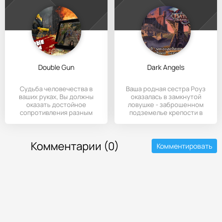
Double Gun
Dark Angels
Судьба человечества в
Ваша родная сестра Роуз
ваших руках, Вы должны
оказалась в замкнутой
оказать достойное
ловушке - заброшенном
сопротивления разным
подземелье крепости в
представителям
Комментарии (0)
Комментировать