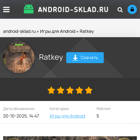
android-sklad.ru
»
Игры для Android
» Ratkey
Ratkey
Скачать
Дата обновления
Категория
Рейтинг
20-10-2025, 14:47
Игры для Android
5