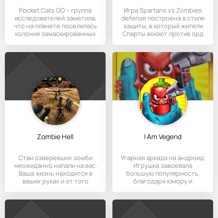
Pocket Cats GO – группа
Игра Spartans vs Zombies
исследователей заметила,
defense построена в стиле
что на планете поселилась
защиты, в который жители
колония замаскированных
Спарты воюют против орд
Zombie Hell
I Am Vegend
Стаи озверевших зомби
Угарная аркада на андроид.
неожиданно напали на вас.
Игрушка завоевала
Ваша жизнь находится в
большую популярность,
ваших руках и от того
благодаря юмору и
интересному