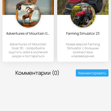
Adventures of Mountain Goat 3D
Farming Simulator 23
Adventures of Mountain
Новая версия Farming
Goat 3D - попробуйте
Simulator с большим
ощутить себя в козлиной
количеством
шкуре и постараться
нововведений.
выжить в
Комментарии (0)
Комментировать