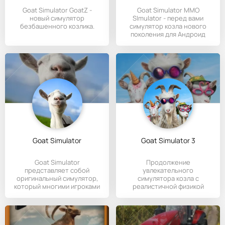
Goat Simulator GoatZ -
Goat Simulator MMO
новый симулятор
SImulator - перед вами
безбашенного козлика.
симулятор козла нового
поколения для Андроид
устройств.
Goat Simulator
Goat Simulator 3
Goat Simulator
Продолжение
представляет собой
увлекательного
оригинальный симулятор,
симулятора козла с
который многими игроками
реалистичной физикой
считается
разрушений окружающего
мира.