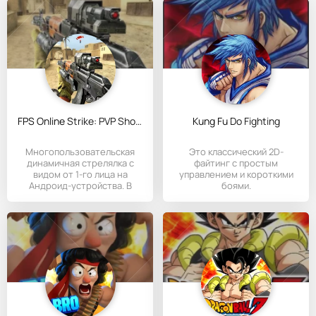
FPS Online Strike: PVP Shooter
Kung Fu Do Fighting
Многопользовательская
Это классический 2D-
динамичная стрелялка с
файтинг с простым
видом от 1-го лица на
управлением и короткими
Андроид-устройства. В
боями.
данном