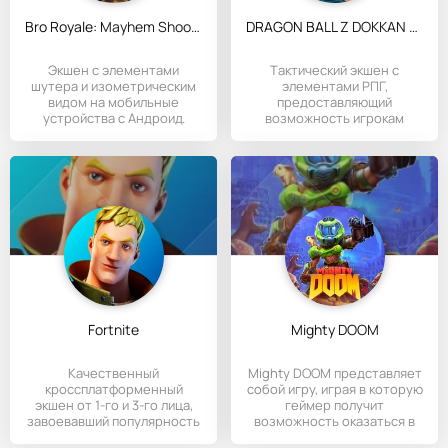
Bro Royale: Mayhem Shooter
DRAGON BALL Z DOKKAN BATTLE
Экшен с элементами
Tактический экшен с
шутера и изометрическим
элементами РПГ,
видом на мобильные
предоставляющий
устройства с Андроид.
возможность игрокам
поучаствовать в эпичных
Fortnite
Mighty DOOM
Качественный
Mighty DOOM представляет
кроссплатформенный
собой игру, играя в которую
экшен от 1-го и 3-го лица,
геймер получит
завоевавший популярность
возможность оказаться в
на ПК.
мирах