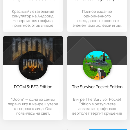
Красивый летательный
Полное издание
симулятор на Андроид.
одноимённого
Невероятная графика,
легендарного экшена с
приятное, отзывчивое
элементами ролевой игры.
управление.
DOOM 3: BFG Edition
The Survivor Pocket Edition
"Doom" — одна из самых
В игре The Survivor Pocket
первых игр в жанре шутера
Edition в результате
от первого лица. Она
авиакатастрофы ваш
появилась на свет,
вертолет терпит крушение
на