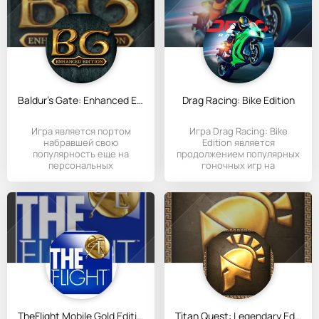
Baldur's Gate: Enhanced Edition
Drag Racing: Bike Edition
Игра является портом
Игра Drag Racing: Bike
набравшей свою
Edition является
популярность еще на
продолжением популярных
персональных
гоночных игр на
компьютерах.
спортивных байках
TheFlight Mobile Gold Edition
Titan Quest: Legendary Edition