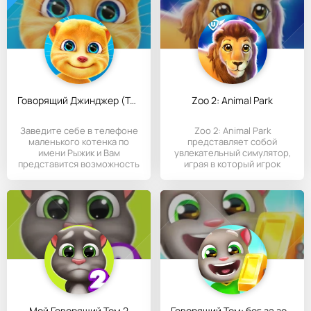
Говорящий Джинджер (Talking Ginger)
Zoo 2: Animal Park
Заведите себе в телефоне
Zoo 2: Animal Park
маленького котенка по
представляет собой
имени Рыжик и Вам
увлекательный симулятор,
представится возможность
играя в который игрок
забавно
возьмет на
Мой Говорящий Том 2
Говорящий Том: бег за золотом