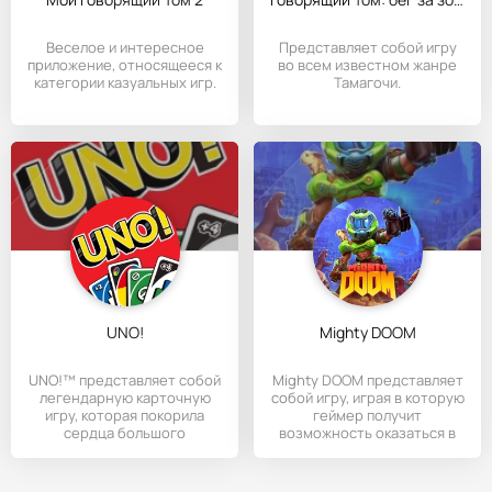
Веселое и интересное
Представляет собой игру
приложение, относящееся к
во всем известном жанре
категории казуальных игр.
Тамагочи.
UNO!
Mighty DOOM
UNO!™ представляет собой
Mighty DOOM представляет
легендарную карточную
собой игру, играя в которую
игру, которая покорила
геймер получит
сердца большого
возможность оказаться в
количества
мирах