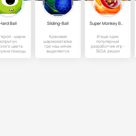
Hard Ball
Sliding-Ball
Super Monkey Ball Bounce
герой - шарик
Красивая
И еще один
попрыгун,
шарикокаталка,
популярный
сного цвета.
где наш мячик
разработчик игр -
нужна помощь
выделяется
SEGA, решил
преодолении
неоновыми
порадовать нас
нообразных
оттенками.
своей новинкой.
Доведите его до
точки