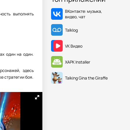
ВКонтакте: музыка,
ность выполнять
видео, чат
Talklog
VK Видео
ах один на один.
XAPK Installer
рсонажей, здесь
е стратегии боя.
Talking Gina the Giraffe