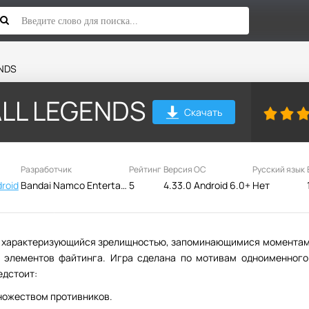
NDS
LL LEGENDS
Скачать
Разработчик
Рейтинг
Версия
ОС
Русский язык
roid
Bandai Namco Entertainment Inc.
5
4.33.0
Android 6.0+
Нет
, характеризующийся зрелищностью, запоминающимися моментам
 элементов файтинга. Игра сделана по мотивам одноименного
едстоит:
множеством противников.