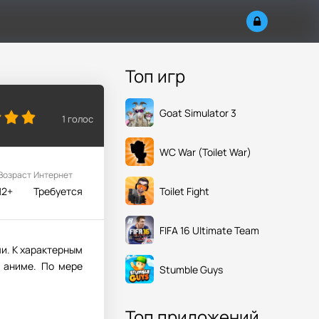
Топ игр
Goat Simulator 3
1
голос
WC War (Toilet War)
Возраст
Интернет
Toilet Fight
12+
Требуется
FIFA 16 Ultimate Team
и. К характерным
 аниме. По мере
Stumble Guys
Топ приложений