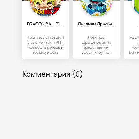
DRAGON BALL Z DOKKAN BATTLE
Легенды Дракономании
Tактический экшен
Легенды
Наш 
с элементами РПГ,
Дракономании
предоставляющий
представляет
кра
возможность
собой игру, при
Ему 
игрокам
прохождении
в 
поучаствовать в
которой игроку
раз
эпичных
предстоит
Комментарии (0)
погрузиться