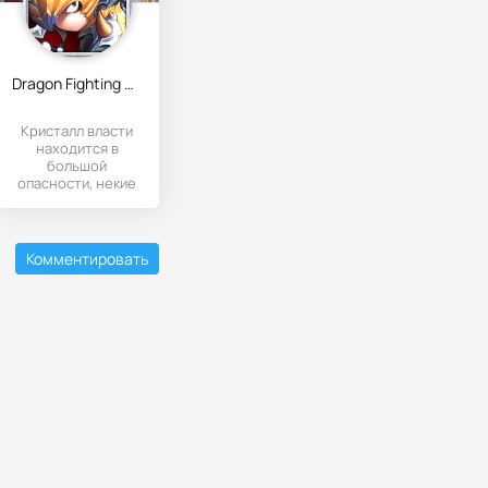
Dragon Fighting Mission RPG
Кристалл власти
находится в
большой
опасности, некие
злые силы
намереваются его
захватить и
Комментировать