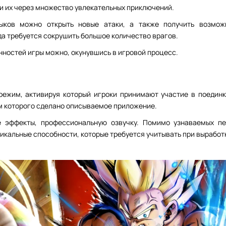
и их через множество увлекательных приключений.
выков можно открыть новые атаки, а также получить возмож
да требуется сокрушить большое количество врагов.
ностей игры можно, окунувшись в игровой процесс.
ежим, активируя который игроки принимают участие в поединк
ам которого сделано описываемое приложение.
е эффекты, профессиональную озвучку. Помимо узнаваемых пе
никальные способности, которые требуется учитывать при выработк