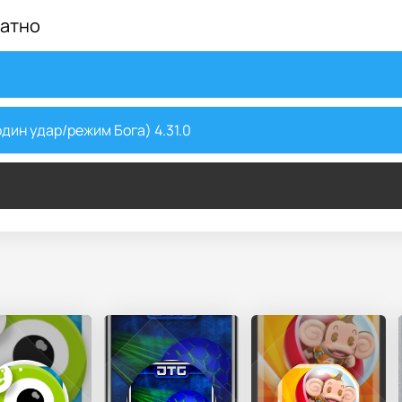
латно
ин удар/режим Бога) 4.31.0