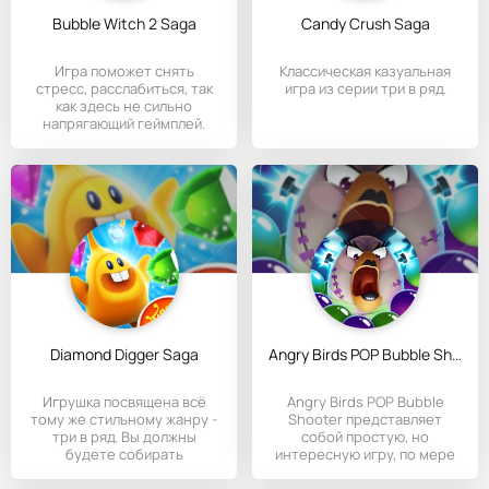
Bubble Witch 2 Saga
Candy Crush Saga
Игра поможет снять
Классическая казуальная
стресс, расслабиться, так
игра из серии три в ряд.
как здесь не сильно
напрягающий геймплей.
Diamond Digger Saga
Angry Birds POP Bubble Shooter
Игрушка посвящена всё
Angry Birds POP Bubble
тому же стильному жанру -
Shooter представляет
три в ряд. Вы должны
собой простую, но
будете собирать
интересную игру, по мере
разноцветные,
прохождения