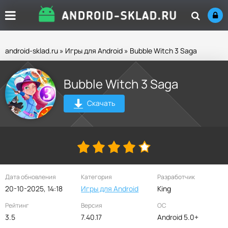
android-sklad.ru
»
Игры для Android
» Bubble Witch 3 Saga
Bubble Witch 3 Saga
Скачать
Дата обновления
Категория
Разработчик
20-10-2025, 14:18
Игры для Android
King
Рейтинг
Версия
ОС
3.5
7.40.17
Android 5.0+