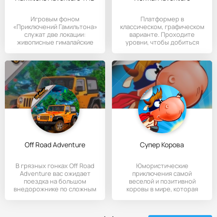
Игровым фоном
Платформер в
«Приключений Гамильтона»
классическом, графическом
служат две локации:
варианте. Проходите
живописные гималайские
уровни, чтобы добиться
хребты и Амазония
победного свистка
Off Road Adventure
Супер Корова
В грязных гонках Off Road
Юмористические
Adventure вас ожидает
приключения самой
поездка на большом
веселой и позитивной
внедорожнике по сложным
коровы в мире, которая
трассам.
готова действовать