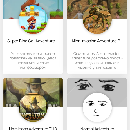
Super Bino Go: Adventure Jungle
Alien Invasion Adventure Pro
Увлекательное игровое
Сюжет игры Alien Invasion
приложение, являющееся
Adventure довольно прост -
приключенческим
используя свои навыки и
платформером.
умение уничтожайте
Hamiltons Adventure THD
Normal Adventure