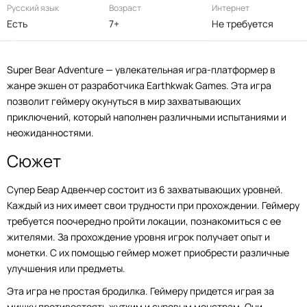
Русский язык
Возраст
Интернет
Есть
7+
Не требуется
Super Bear Adventure — увлекательная игра-платформер в
жанре экшен от разработчика Earthkwak Games. Эта игра
позволит геймеру окунуться в мир захватывающих
приключений, который наполнен различными испытаниями и
неожиданностями.
Сюжет
Супер Беар Адвенчер состоит из 6 захватывающих уровней.
Каждый из них имеет свои трудности при прохождении. Геймеру
требуется поочередно пройти локации, познакомиться с ее
жителями. За прохождение уровня игрок получает опыт и
монетки. С их помощью геймер может приобрести различные
улучшения или предметы.
Эта игра не простая бродилка. Геймеру придется играя за
мишку противостоять жутким и суровым монстрам. Они