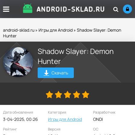
android-sklad.ru
»
Игры для Android
» Shadow Slayer: Demon
Hunter
Shadow Slayer: Demon
Hunter
Скачать
Дата обновления
Категория
Разработчик
3-04-2025, 00:26
Игры для Android
ONDI
Рейтинг
Версия
ОС