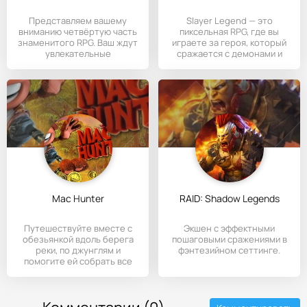
Представляем вашему
Slayer Legend — это
вниманию четвёртую часть
пиксельная RPG, где вы
знаменитого RPG. Ваш ждут
играете за героя, который
увлекательные
сражается с демонами и
приключения,
спасает
Mac Hunter
RAID: Shadow Legends
Путешествуйте вместе с
Экшен с эффектными
обезьянкой вдоль берега
пошаговыми сражениями в
реки, по джунглям и
фэнтезийном сеттинге.
помогите ей собрать все
золото,