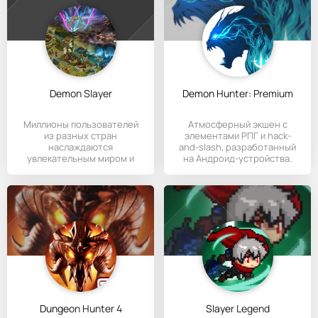
Demon Slayer
Demon Hunter: Premium
Миллионы пользователей
Атмосферный экшен с
из разных стран
элементами РПГ и hack-
наслаждаются
and-slash, разработанный
увлекательным миром и
на Андроид-устройства.
прекрасной графикой игры
Dungeon Hunter 4
Slayer Legend